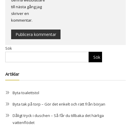
denna webbläsare
till nästa gång jag
skriver en
kommentar.
Alternative:
Sök
Sök
Artiklar
Byta toalettstol
Byta tak på torp – Gör det enkelt och rätt från början
Dåligt tryck i duschen – Så får du tillbaka det härliga
vattenflödet