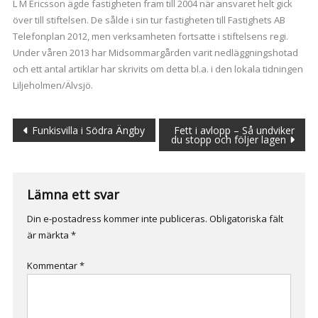
L M Ericsson ägde fastigheten fram till 2004 när ansvaret helt gick
över till stiftelsen. De sålde i sin tur fastigheten till Fastighets AB
Telefonplan 2012, men verksamheten fortsatte i stiftelsens regi.
Under våren 2013 har Midsommargården varit nedläggningshotad
och ett antal artiklar har skrivits om detta bl.a. i den lokala tidningen
Liljeholmen/Älvsjö.
Inläggsnavigering
Funkisvilla i Södra Ängby
Fett i avlopp – Så undviker
du stopp och följer lagen
Lämna ett svar
Din e-postadress kommer inte publiceras.
Obligatoriska fält
är märkta
*
Kommentar
*