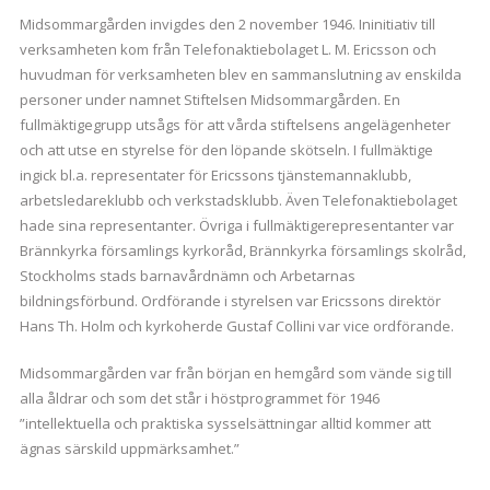
Midsommargården invigdes den 2 november 1946. Ininitiativ till
verksamheten kom från Telefonaktiebolaget L. M. Ericsson och
huvudman för verksamheten blev en sammanslutning av enskilda
personer under namnet Stiftelsen Midsommargården. En
fullmäktigegrupp utsågs för att vårda stiftelsens angelägenheter
och att utse en styrelse för den löpande skötseln. I fullmäktige
ingick bl.a. representater för Ericssons tjänstemannaklubb,
arbetsledareklubb och verkstadsklubb. Även Telefonaktiebolaget
hade sina representanter. Övriga i fullmäktigerepresentanter var
Brännkyrka församlings kyrkoråd, Brännkyrka församlings skolråd,
Stockholms stads barnavårdnämn och Arbetarnas
bildningsförbund. Ordförande i styrelsen var Ericssons direktör
Hans Th. Holm och kyrkoherde Gustaf Collini var vice ordförande.
Midsommargården var från början en hemgård som vände sig till
alla åldrar och som det står i höstprogrammet för 1946
”intellektuella och praktiska sysselsättningar alltid kommer att
ägnas särskild uppmärksamhet.”